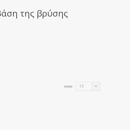
βάση της βρύσης
15
view: