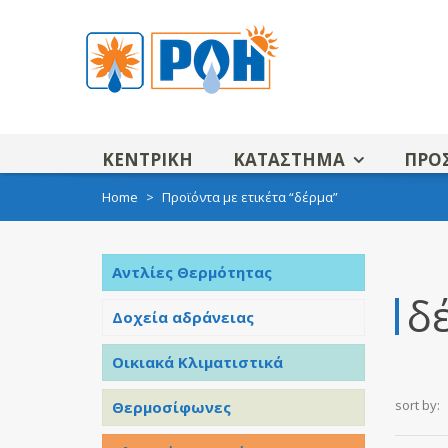
ΚΕΝΤΡΙΚΗ
ΚΑΤΑΣΤΗΜΑ
ΠΡΟ
Home
>
Προϊόντα με ετικέτα “δέρμα”
Αντλίες Θερμότητας
δ
Δοχεία αδράνειας
Οικιακά Κλιματιστικά
sort by:
Θερμοσίφωνες