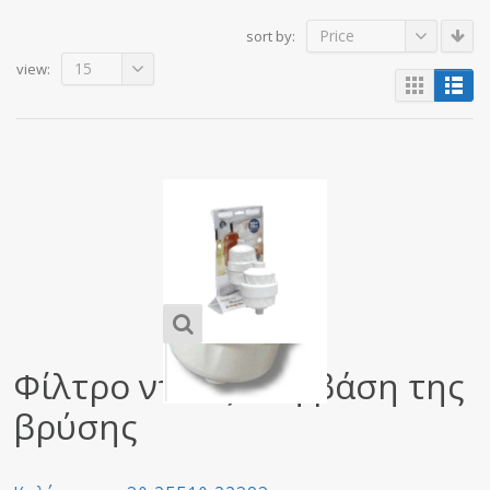
Price
sort by:
15
view:
Φίλτρο ντουζ στη βάση της
βρύσης