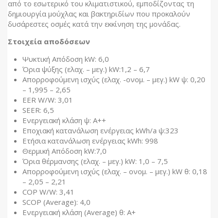
από το εσωτερικό του κλιματιστικού, εμποδίζοντας τη
δημιουργία μούχλας και βακτηριδίων που προκαλούν
δυσάρεστες οσμές κατά την εκκίνηση της μονάδας.
Στοιχεία αποδόσεων
Ψυκτική Απόδοση kW: 6,0
Όρια ψύξης (ελαχ. – μεγ.) kW:1,2 – 6,7
Απορροφούμενη ισχύς (ελαχ. -ονομ. – μεγ.) kW ψ: 0,20
– 1,995 – 2,65
EER W/W: 3,01
SEER: 6,5
Ενεργειακή κλάση ψ: A++
Εποχιακή κατανάλωση ενέργειας kWh/a ψ:323
Ετήσια κατανάλωση ενέργειας kWh: 998
Θερμική Απόδοση kW:7,0
Όρια θέρμανσης (ελαχ. – μεγ.) kW: 1,0 – 7,5
Απορροφούμενη ισχύς (ελαχ. – ονομ. – μεγ.) kW θ: 0,18
– 2,05 – 2,21
COP W/W: 3,41
SCOP (Average): 4,0
Ενεργειακή κλάση (Average) θ: A+