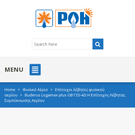
MENU
Home
>
Φυσικό Αέριο
>
Επίτοιχοι λέβητες φυσικού
αερίου
>
Buderus Logamax plus GB172i-42i H Επίτοιχος Λέβητας
Συμπύκνωσης Αερίου