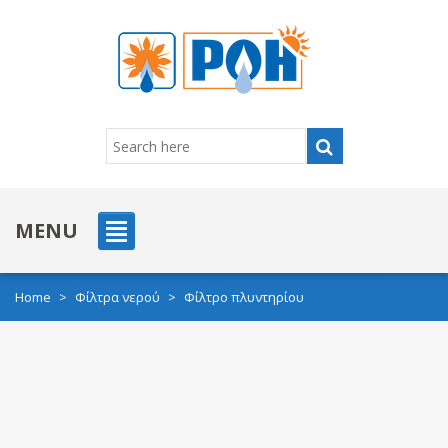
MENU
Home
>
Φίλτρα νερού
>
Φίλτρο πλυντηρίου