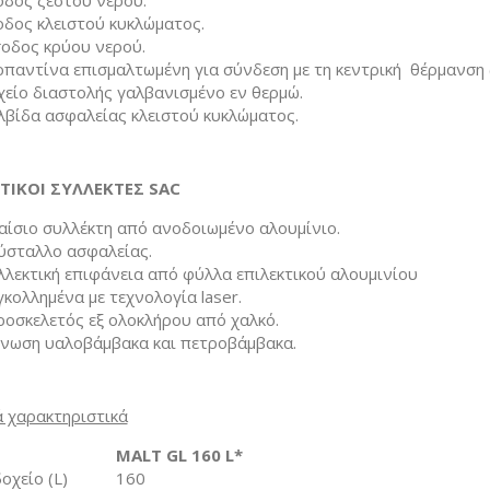
οδος ζεστού νερού.
οδος κλειστού κυκλώματος.
σοδος κρύου νερού.
ρπαντίνα επισμαλτωμένη για σύνδεση με τη κεντρική θέρμανση (
χείο διαστολής γαλβανισμένο εν θερμώ.
λβίδα ασφαλείας κλειστού κυκλώματος.
ΤΙΚΟΙ ΣΥΛΛΕΚΤΕΣ SAC
αίσιο συλλέκτη από ανοδοιωμένο αλουμίνιο.
ύσταλλο ασφαλείας.
λλεκτική επιφάνεια από φύλλα επιλεκτικού αλουμινίου
κολλημένα με τεχνολογία laser.
ροσκελετός εξ ολοκλήρου από χαλκό.
νωση υαλοβάμβακα και πετροβάμβακα.
ά χαρακτηριστικά
MALT GL 160 L*
οχείο (L)
160