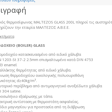
ιπλέον πληροφορίες
ιγραφή
κός θερμοσίφωνας MALTEZOS GLASS 200L πληροί τις αυστηρότ
ηρίζουν την εταιρία ΜΑΛΤΕΖΟΣ Α.Β.Ε.Ε.
κτήματα
ΔΟΧΕΙΟ (BOILER) GLASS
ρμοδοχείο κατασκευασμένο από ειδικό χάλυβα
N 1203-St 37-2 2.5mm επισμαλτωμένο κατά DIN 4753
l3 enamel.
αλλάκτης θερμότητας από ειδικό χάλυβα.
νωση θερμοδοχείου οικολογικής πολυουρεθάνη
νκότητας d≥40kg/m³.
ωτερικό περίβλημα από αντιμαγνητικό ανοξείδωτο χάλυβα
I 304 satine.
ροσωλήνιο εξαέρωσης με τάπα.
εκτρική αντίσταση με θερμοστάτη ασφαλείας.
όδιο μαγνησίου για προστασία από τη διάβρωση.