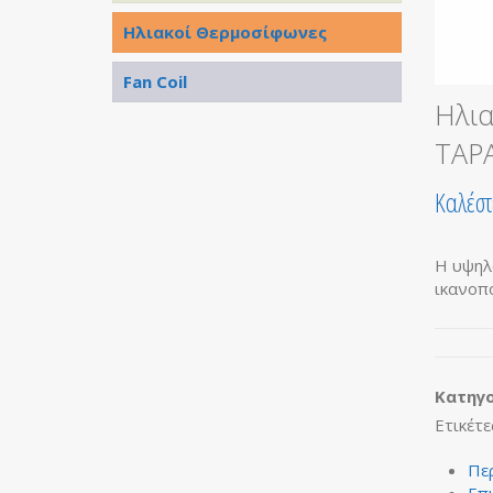
Ηλιακοί Θερμοσίφωνες
Fan Coil
Ηλι
ΤΑΡ
Καλέστ
Η υψηλ
ικανοπ
Κατηγο
Ετικέτε
Πε