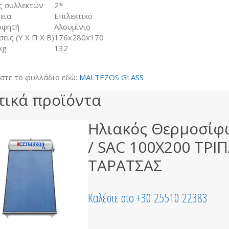
ς συλλεκτών
2*
εια
Επιλεκτικό
οφητή
Αλουμίνιο
εις (Υ Χ Π Χ Β)
176x280x170
kg
132
στε το φυλλάδιο εδώ:
MALTEZOS GLASS
τικά προϊόντα
Ηλιακός Θερμοσίφ
/ SAC 100X200 ΤΡΙ
ΤΑΡΑΤΣΑΣ
Καλέστε στο +30 25510 22383