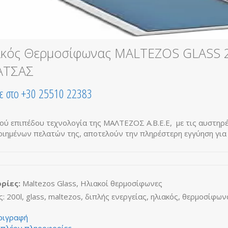
ακός Θερμοσίφωνας MALTEZOS GLASS 
ΑΤΣΑΣ
ε στο +30 25510 22383
ού επιπέδου τεχνολογία της ΜΑΛΤΕΖΟΣ Α.Β.Ε.Ε, με τις αυστηρέ
οιημένων πελατών της, αποτελούν την πληρέστερη εγγύηση για 
ρίες:
Maltezos Glass
,
Ηλιακοί θερμοσίφωνες
ς:
200l
,
glass
,
maltezos
,
διπλής ενεργείας
,
ηλιακός
,
θερμοσίφων
ριγραφή