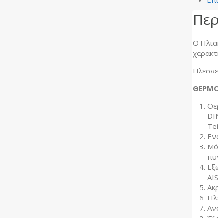
Επ
Περ
Ο Ηλια
χαρακτ
Πλεονε
ΘΕΡΜΟ
Θε
DI
Tei
Εν
Μό
πυ
Εξ
AIS
Aκ
Ηλ
Αν