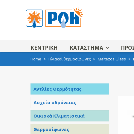
ΚΕΝΤΡΙΚΗ
ΚΑΤΑΣΤΗΜΑ
ΠΡΟ
Home
>
Ηλιακοί θερμοσίφωνες
>
Maltezos Glass
>
Αντλίες Θερμότητας
Δοχεία αδράνειας
Οικιακά Κλιματιστικά
Θερμοσίφωνες