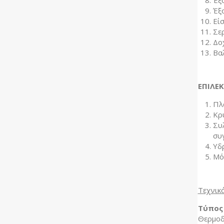
Έξ
Έξ
Εί
Σε
Δο
Βα
ΕΠΙΛΕΚ
Πλ
Κρ
Συ
συγ
Υδ
Μό
Τεχνικ
Τύπος
Θερμοδ