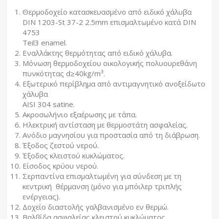
Θερμοδοχείο κατασκευασμένο από ειδικό χάλυβα
DIN 1203-St 37-2 2.5mm επισμαλτωμένο κατά DIN
4753
Teil3 enamel.
Εναλλάκτης θερμότητας από ειδικό χάλυβα.
Μόνωση θερμοδοχείου οικολογικής πολυουρεθάνη
πυνκότητας d≥40kg/m³.
Εξωτερικό περίβλημα από αντιμαγνητικό ανοξείδωτο
χάλυβα
AISI 304 satine.
Aκροσωλήνιο εξαέρωσης με τάπα.
Ηλεκτρική αντίσταση με θερμοστάτη ασφαλείας.
Ανόδιο μαγνησίου για προστασία από τη διάβρωση.
Έξοδος ζεστού νερού.
Έξοδος κλειστού κυκλώματος.
Είσοδος κρύου νερού.
Σερπαντίνα επισμαλτωμένη για σύνδεση με τη
κεντρική θέρμανση (μόνο για μπόιλερ τριπλής
ενέργειας).
Δοχείο διαστολής γαλβανισμένο εν θερμώ.
Βαλβίδα ασφαλείας κλειστού κυκλώματος.