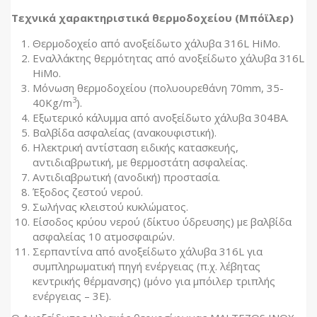
Τεχνικά χαρακτηριστικά θερμοδοχείου (Μπόϊλερ)
Θερμοδοχείο από ανοξείδωτο χάλυβα 316L HiMo.
Εναλλάκτης θερμότητας από ανοξείδωτο χάλυβα 316L
HiMo.
Μόνωση θερμοδοχείου (πολυουρεθάνη 70mm, 35-
3
40Kg/m
).
Εξωτερικό κάλυμμα από ανοξείδωτο χάλυβα 304ΒΑ.
Βαλβίδα ασφαλείας (ανακουφιστική).
Ηλεκτρική αντίσταση ειδικής κατασκευής,
αντιδιαβρωτική, με θερμοστάτη ασφαλείας.
Αντιδιαβρωτική (ανοδική) προστασία.
Έξοδος ζεστού νερού.
Σωλήνας κλειστού κυκλώματος.
Είσοδος κρύου νερού (δίκτυο ύδρευσης) με βαλβίδα
ασφαλείας 10 ατμοσφαιρών.
Σερπαντίνα από ανοξείδωτο χάλυβα 316L για
συμπληρωματική πηγή ενέργειας (π.χ. λέβητας
κεντρικής θέρμανσης) (μόνο για μπόιλερ τριπλής
ενέργειας – 3Ε).