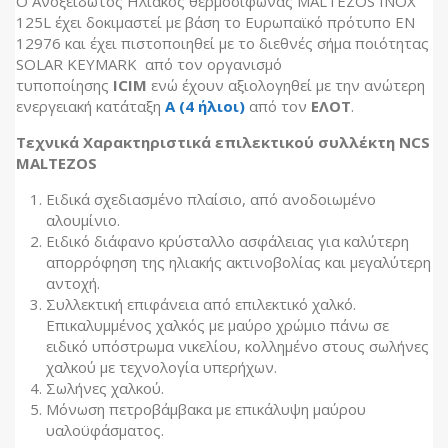
Ο Ανοξείδωτος Ηλιακός θερμοσίφωνας MALTEZOS INOX
125L έχει δοκιμαστεί με βάση το Ευρωπαϊκό πρότυπο ΕΝ
12976 και έχει πιστοποιηθεί με το διεθνές σήμα ποιότητας
SOLAR KEYMARK από τον οργανισμό
τυποποίησης
ICIM
ενώ έχουν αξιολογηθεί με την ανώτερη
ενεργειακή κατάταξη
Α (4 ήλιοι)
από τον
ΕΛΟΤ
.
Τεχνικά Χαρακτηριστικά επιλεκτικού συλλέκτη NCS
MALTEZOS
Ειδικά σχεδιασμένο πλαίσιο, από ανοδοιωμένο
αλουμίνιο.
Ειδικό διάφανο κρύσταλλο ασφάλειας για καλύτερη
απορρόφηση της ηλιακής ακτινοβολίας και μεγαλύτερη
αντοχή.
Συλλεκτική επιφάνεια από επιλεκτικό χαλκό.
Επικαλυμμένος χαλκός με μαύρο χρώμιο πάνω σε
ειδικό υπόστρωμα νικελίου, κολλημένο στους σωλήνες
χαλκού με τεχνολογία υπερήχων.
Σωλήνες χαλκού.
Μόνωση πετροβάμβακα με επικάλυψη μαύρου
υαλοϋφάσματος.