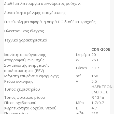
Διαθέτει λειτουργία στεγνώματος ρούχων.
Δυνατότητα μόνιμης αποχέτευσης.
Για εύκολη μεταφορά, η σειρά DG διαθέτει τροχούς.
Ηλεκτρονικός έλεγχος.
Τεχνικά χαρακτηριστικά
CDG-205E
Ικανότητα αφύγρανσης
L/ημέρα
20
Απορροφούμενη ισχύς
W
263
Συντελεστής ενεργειακής
L/kWh
3,17
αποδοτικότητας (EEV)
2
Μέγιστη επιφάνεια εφαρμογής
m
150
Ρεύμα εκκίνησης
A
5,5
ΗΛΕΚΤΡΟΝ
Τύπος χειριστηρίου
ΕΛΕΓΧΟΣ
Τύπος ψυκτικού μέσου
R 134a
Πίεση σχεδιασμού
MPa
1,7/0,7
Χωρητικότητα δοχείου νερού
L
4,7
3
Παροχή αέρα
m
/h
210