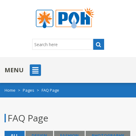
MENU
Home
>
Pages
>
FAQ Page
FAQ Page
ALL
DESIGN
FASHION
PHOTOGRAPHY