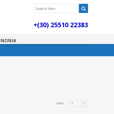
+(30) 25510 22383
ΙΝΩΝΙΑ
κεψη και
σε Έβρο και
α ΡΟΗ ΚΑΔΟΓΛΟΥ
εάν επίσκεψη και
βρο και Κομοτηνή! Η
Ηλιακοί θερμοσίφωνες
15
view:
-Τι είναι ο ηλιακός θερμοσίφωνας;
Οι ηλιακοί θερμοσίφωνες είναι