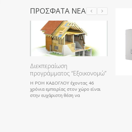
Συχνές ερωτήσεις- απαντή
ΠΡΟΣΦΑΤΑ ΝΕΑ
την επιλογή κλιματιστικού:
επιλέξω κλιματιστικό inver
τεχνολογία inverter επιτρ
Ολικό Πρόγραμμα Χρυσής
Εγγύηση
Η εταιρία ΡΟΗ ΚΑΔΟΓΛΟΥ σε
συνεργασία με τη ΔΙΑΘΕΡΜΙΚΗ, το
μεγαλύτερο δίκτυο Ενεργειακών
Διεκπεραίωση
Καταστημάτων
προγράμματος “Εξοικονομώ”
Η ΡΟΗ ΚΑΔΟΓΛΟΥ έχοντας 46
χρόνια εμπειρίας στον χώρο είναι
στην ευχάριστη θέση να
Ολικό Π
Εγγύηση
Η εταιρία