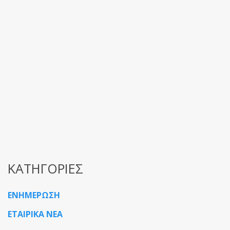
Ολικό Πρόγρ
Η εταιρία ΡΟΗ Κ
ΔΙΑΘΕΡΜΙΚΗ, το 
Καταστημάτων
Read More
ΚΑΤΗΓΟΡΙΕΣ
ΕΝΗΜΕΡΩΣΗ
ΕΤΑΙΡΙΚΑ ΝΕΑ