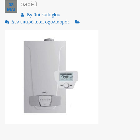
baxi-3
08
ΜΑΪ
By
Roi-kadoglou
στο
Δεν επιτρέπεται σχολιασμός
baxi-
3