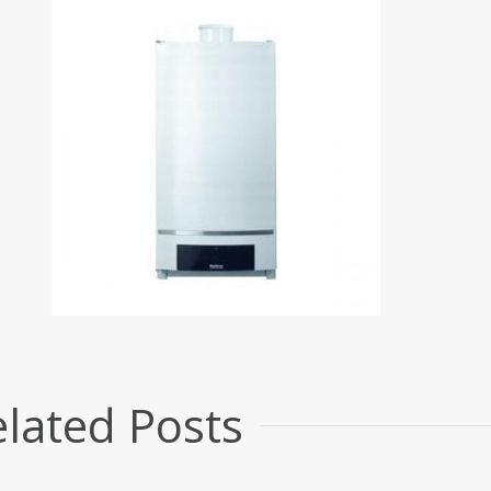
Συχνές ερωτήσεις-
Τα οφέ
απαντήσεις για την επιλογή
φιλτρα
κλιματιστικού
υγεία 
Συχνές ερωτήσεις- απαντήσεις για
Επιλέγον
την επιλογή κλιματιστικού: Γιατί να
νερού γι
lated Posts
επιλέξω κλιματιστικό inverter; Η
Οποιαδή
τεχνολογία inverter επιτρέπει
πάρετε
μα Χρυσής