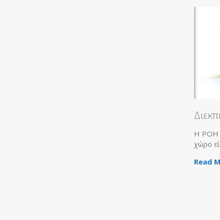
Η εταιρία ΡΟΗ ΚΑ
συνεργασία με τη 
μεγαλύτερο δίκτυο 
Καταστημάτων
Διεκπεραίωση προγρ
Η ΡΟΗ ΚΑΔΟΓΛΟΥ έχοντας 
χώρο είναι στην ευχάριστη
Read More