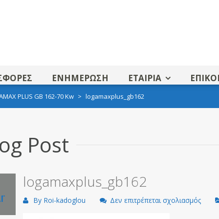
ΣΦΟΡΕΣ
ΕΝΗΜΕΡΩΣΗ
ΕΤΑΙΡΙΑ
ΕΠΙΚΟ
MAX PLUS GB 162-70 Kw
>
logamaxplus_gb162
og Post
logamaxplus_gb162
Ϊ
στο
By
Roi-kadoglou
Δεν επιτρέπεται σχολιασμός
logam