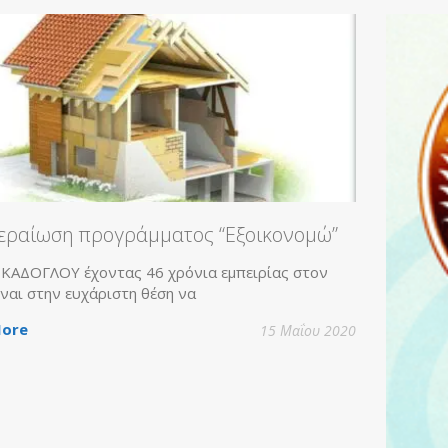
ΔΟΓΛΟΥ σε
ΔΙΑΘΕΡΜΙΚΗ, το
Ενεργειακών
άμματος “Εξοικονομώ”
46 χρόνια εμπειρίας στον
 θέση να
15 Μαΐου 2020