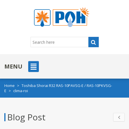
MENU
Home
>
Toshiba Shorai R32 RAS-10PAVSG-E / RAS-10PKVSG-
E
>
clima-roi
Blog Post