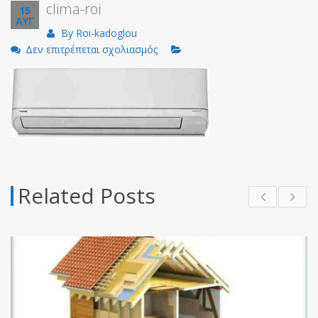
clima-roi
15
ΑΥΓ
By
Roi-kadoglou
στο
Δεν επιτρέπεται σχολιασμός
clima-
roi
Related Posts