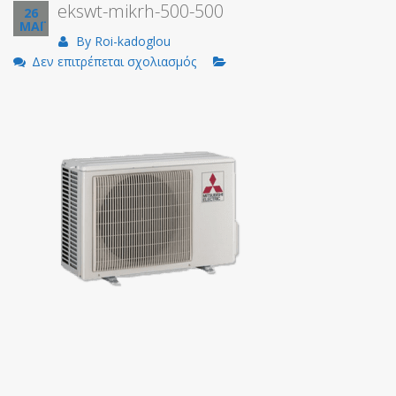
ekswt-mikrh-500-500
26
ΜΑΪ
By
Roi-kadoglou
στο
Δεν επιτρέπεται σχολιασμός
ekswt-
mikrh-
500-
500