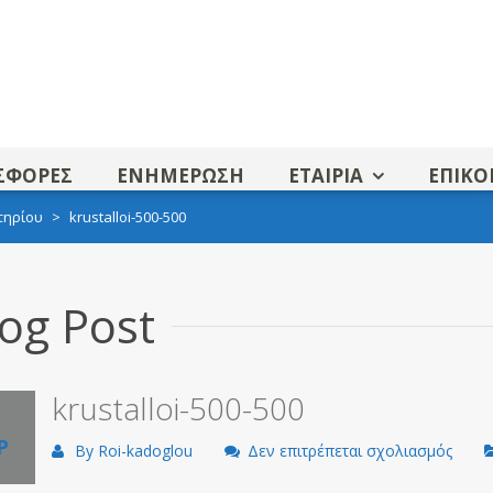
ΣΦΟΡΕΣ
ΕΝΗΜΕΡΩΣΗ
ΕΤΑΙΡΙΑ
ΕΠΙΚΟ
τηρίου
>
krustalloi-500-500
og Post
krustalloi-500-500
Ρ
στο
By
Roi-kadoglou
Δεν επιτρέπεται σχολιασμός
krusta