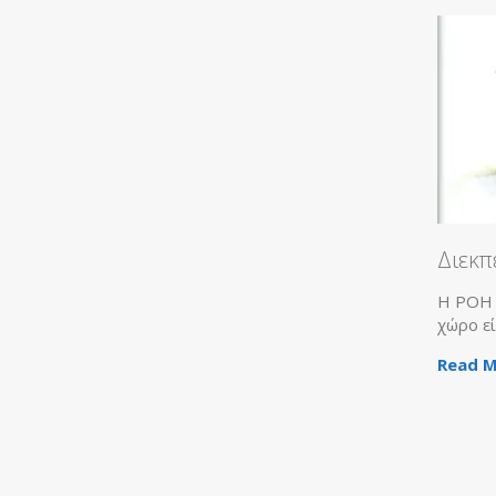
Η εταιρία
συνεργασία
μεγαλύτερο
Καταστημά
Διεκπ
Η ΡΟΗ Κ
χώρο εί
Read M