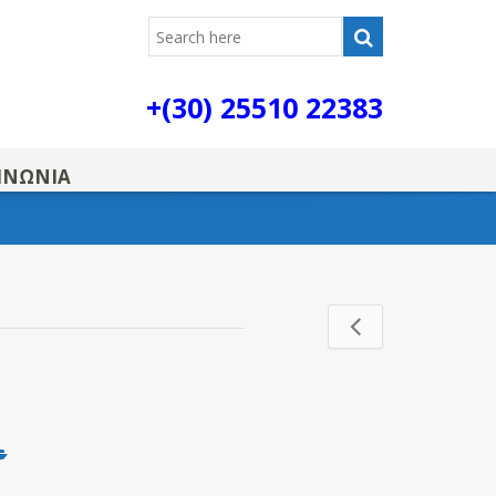
+(30) 25510 22383
ΙΝΩΝΙΑ
lloi-