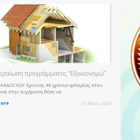
 ΡΟΗ ΚΑΔΟΓΛΟΥ σε
 με τη ΔΙΑΘΕΡΜΙΚΗ, το
 δίκτυο Ενεργειακών
των
εραίωση προγράμματος “Εξοικονομώ”
ΑΔΟΓΛΟΥ έχοντας 46 χρόνια εμπειρίας στον
ναι στην ευχάριστη θέση να
ore
15 Μαΐου 2020