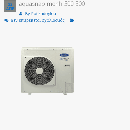
aquasnap-monh-500-500
23
ΑΠΡ
By
Roi-kadoglou
στο
Δεν επιτρέπεται σχολιασμός
aquasnap-
monh-
500-
500