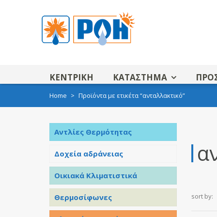
ΚΕΝΤΡΙΚΗ
ΚΑΤΑΣΤΗΜΑ
ΠΡΟ
Home
>
Προϊόντα με ετικέτα “ανταλλακτικό”
Αντλίες Θερμότητας
α
Δοχεία αδράνειας
Οικιακά Κλιματιστικά
sort by:
Θερμοσίφωνες